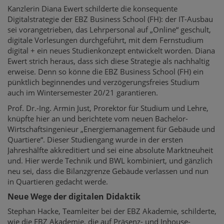
Kanzlerin Diana Ewert schilderte die konsequente
Digitalstrategie der EBZ Business School (FH): der IT-Ausbau
sei vorangetrieben, das Lehrpersonal auf „Online“ geschult,
digitale Vorlesungen durchgeführt, mit dem Fernstudium
digital + ein neues Studienkonzept entwickelt worden. Diana
Ewert strich heraus, dass sich diese Strategie als nachhaltig
erweise. Denn so könne die EBZ Business School (FH) ein
pünktlich beginnendes und verzögerungsfreies Studium
auch im Wintersemester 20/21 garantieren.
Prof. Dr.-Ing. Armin Just, Prorektor für Studium und Lehre,
knüpfte hier an und berichtete vom neuen Bachelor-
Wirtschaftsingenieur „Energiemanagement für Gebäude und
Quartiere“. Dieser Studiengang wurde in der ersten
Jahreshälfte akkreditiert und sei eine absolute Marktneuheit
und. Hier werde Technik und BWL kombiniert, und gänzlich
neu sei, dass die Bilanzgrenze Gebäude verlassen und nun
in Quartieren gedacht werde.
Neue Wege der digitalen Didaktik
Stephan Hacke, Teamleiter bei der EBZ Akademie, schilderte,
wie die EBZ Akademie, die auf Präsenz- und Inhouse-