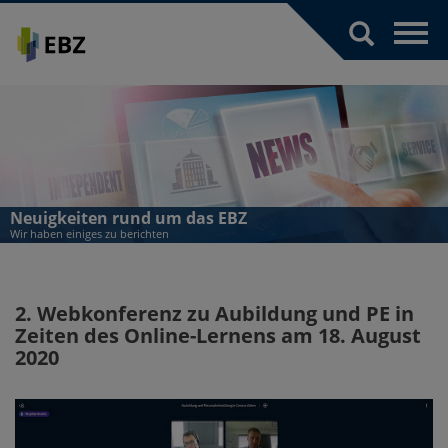
Toggl
navig
Neuigkeiten rund um das EBZ
Wir haben einiges zu berichten
2. Webkonferenz zu Aubildung und PE in
Zeiten des Online-Lernens am 18. August
2020