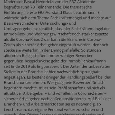
Moderator Pascal Hendricks von der EBZ Akademie
begrüßte rund 70 Teilnehmende. Die thematische
Einführung lieferte EBZ-Vorstand Klaus Leuchtmann. Er
widmete sich dem Thema Fachkräftemangel und machte auf
Basis verschiedener Untersuchungs- und
Umfrageergebnisse deutlich, dass der Fachkräftemangel der
Immobilien- und Wohnungswirtschaft noch stärker zusetze
als die Corona-Krise. Zwar kann die Branche in Corona-
Zeiten als sicherer Arbeitgeber eingestuft werden, dennoch
stecke sie weiterhin in der Demografiefalle: So stünden
alternden Belegschaften immer weniger Bewerber
gegenüber, beispielsweise gelte der Immobilienkaufmann
seit Ende 2019 als Engpassberuf: Der Anteil der unbesetzten
Stellen in der Branche ist hier nachweislich sprunghaft
angestiegen. Es besteht dringender Handlungsbedarf bei den
Branchenunternehmen: Wer geeignete Bewerber für sich
begeistern möchte, muss sein Profil schärfen und sich als
attraktiver Arbeitgeber – und vor allem in Corona-Zeiten –
sicherer Arbeitgeber nach außen positionieren. Auf Basis der
Branchen- und Arbeitsmarktdaten sei es notwendig, so
Leuchtmann, das eigene Personal weiter zu schulen und
auszubilden. Dieser Schritt sei erfolgversprechender und