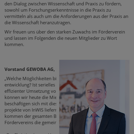
den Dialog zwischen Wissenschaft und Praxis zu fördern,
sowohl um Forschungserkenntnisse in die Praxis zu
vermitteln als auch um die Anforderungen aus der Praxis an
die Wissenschaft heranzutragen.
Wir freuen uns über den starken Zuwachs im Förderverein
und lassen im Folgenden die neuen Mitglieder zu Wort
kommen.
Vorstand GEWOBA AG, Bremen
„Welche Möglichkeiten bietet der Einsatz digitaler Systeme für
entwicklung? Ist serielles Bauen die Antwort auf die Fragen nac
effizienter Umsetzung von Wohnungsbauvorhaben? Mit welche
können wir heute die Mieter von morgen begeistern? Wohnu
beschäftigen sich mit diesen und weiteren Fragen. Die Erkennt
projekte von InWIS liefern uns wichtige Hinweise für unsere 
kommen der gesamten Branche zu Gute. Deshalb unterstützen w
Fördervereins die gemeinnützige Arbeit des InWIS.“