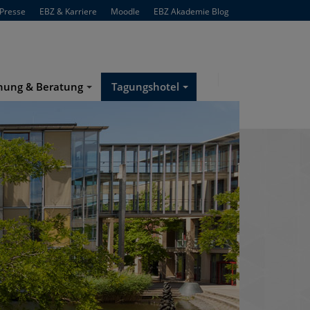
Presse
EBZ & Karriere
Moodle
EBZ Akademie Blog
hung & Beratung
Tagungshotel