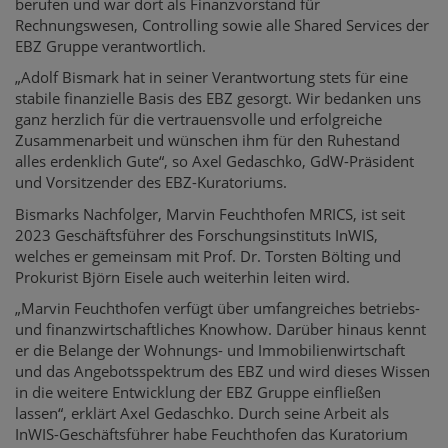
berufen und war dort als Finanzvorstand für
Rechnungswesen, Controlling sowie alle Shared Services der
EBZ Gruppe verantwortlich.
„Adolf Bismark hat in seiner Verantwortung stets für eine
stabile finanzielle Basis des EBZ gesorgt. Wir bedanken uns
ganz herzlich für die vertrauensvolle und erfolgreiche
Zusammenarbeit und wünschen ihm für den Ruhestand
alles erdenklich Gute“, so Axel Gedaschko, GdW-Präsident
und Vorsitzender des EBZ-Kuratoriums.
Bismarks Nachfolger, Marvin Feuchthofen MRICS, ist seit
2023 Geschäftsführer des Forschungsinstituts InWIS,
welches er gemeinsam mit Prof. Dr. Torsten Bölting und
Prokurist Björn Eisele auch weiterhin leiten wird.
„Marvin Feuchthofen verfügt über umfangreiches betriebs-
und finanzwirtschaftliches Knowhow. Darüber hinaus kennt
er die Belange der Wohnungs- und Immobilienwirtschaft
und das Angebotsspektrum des EBZ und wird dieses Wissen
in die weitere Entwicklung der EBZ Gruppe einfließen
lassen“, erklärt Axel Gedaschko. Durch seine Arbeit als
InWIS-Geschäftsführer habe Feuchthofen das Kuratorium