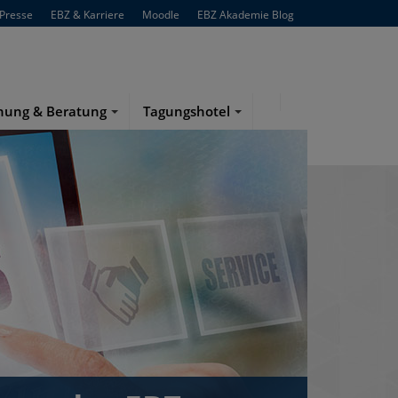
Presse
EBZ & Karriere
Moodle
EBZ Akademie Blog
hung & Beratung
Tagungshotel