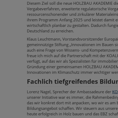
Diesem Ziel soll die neue HOLZBAU AKADEMIE die
Vergabeverfahren, erweiterte regulatorische Vorg
ressourcenschonender und zirkulärer Materialein
ihrem Programm Anfang 2025 und leistet damit ei
wirtschaftlich planbar zu gestalten. Dadurch fung
Deutschland zu erreichen.
Klaus Leuchtmann, Vorstandsvorsitzender Europä
gemeinnützige Stiftung „Innovationen im Bauen si
auch eine Frage von Wissens- und Kompetenzvermit
freue ich mich auf die Partnerschaft mit der KOA
verfügt, auf das wir als Spezialisten für immobili
Gründung einer gemeinsamen HOLZBAU AKADEMIE ver
Innovationen im Klimaschutz immer wichtiger werd
Fachlich tiefgreifendes Bild
Lorenz Nagel, Sprecher der Ambassadeure der
KO
unserer Initiative war es immer, die Rahmenbedi
das wir konkret dort mit anpacken, wo wir es am 
Bildungsangebot schaffen. Wir steuern aus unsere
heute erfolgreich in Holz bauen und das EBZ schaf