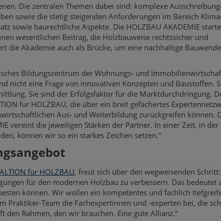
nen. Die zentralen Themen dabei sind: komplexe Ausschreibun
aben sowie die stetig steigenden Anforderungen im Bereich Klima
satz sowie baurechtliche Aspekte. Die HOLZBAU AKADEMIE starte
nen wesentlichen Beitrag, die Holzbauweise rechtssicher und
iert die Akademie auch als Brücke, um eine nachhaltige Bauwende
isches Bildungszentrum der Wohnungs- und Immobilienwirtschaft
nd nicht eine Frage von innovativen Konzepten und Baustoffen. S
tlung. Sie sind der Erfolgsfaktor für die Marktdurchdringung. D
LITION für HOLZBAU, die über ein breit gefächertes Expertennetz
enwirtschaftlichen Aus- und Weiterbildung zurückgreifen können. 
eint die jeweiligen Stärken der Partner. In einer Zeit, in der
en, können wir so ein starkes Zeichen setzen."
ungsangebot
ALTION für HOLZBAU
, freut sich über den wegweisenden Schritt:
ngungen für den modernen Holzbau zu verbessern. Das bedeutet 
besten können. Wir wollen ein kompetentes und fachlich tiefgrei
m Praktiker-Team die Fachexpertinnen und -experten bei, die sc
ft den Rahmen, den wir brauchen. Eine gute Allianz.“