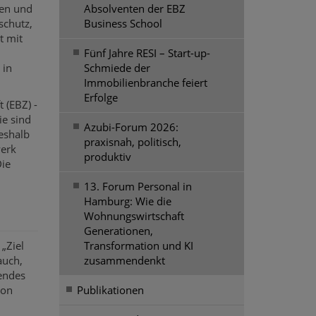
gen und
Absolventen der EBZ
schutz,
Business School
t mit
Fünf Jahre RESI – Start-up-
 in
Schmiede der
Immobilienbranche feiert
Erfolge
 (EBZ) -
ie sind
Azubi-Forum 2026:
eshalb
praxisnah, politisch,
werk
produktiv
Die
13. Forum Personal in
Hamburg: Wie die
Wohnungswirtschaft
Generationen,
Transformation und KI
 „Ziel
zusammendenkt
auch,
fendes
Publikationen
hon