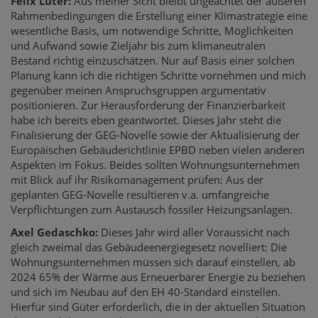
Felix Lüter:
Aus meiner Sicht bleibt ungeachtet der äußeren
Rahmenbedingungen die Erstellung einer Klimastrategie eine
wesentliche Basis, um notwendige Schritte, Möglichkeiten
und Aufwand sowie Zieljahr bis zum klimaneutralen
Bestand richtig einzuschätzen. Nur auf Basis einer solchen
Planung kann ich die richtigen Schritte vornehmen und mich
gegenüber meinen Anspruchsgruppen argumentativ
positionieren. Zur Herausforderung der Finanzierbarkeit
habe ich bereits eben geantwortet. Dieses Jahr steht die
Finalisierung der GEG-Novelle sowie der Aktualisierung der
Europäischen Gebäuderichtlinie EPBD neben vielen anderen
Aspekten im Fokus. Beides sollten Wohnungsunternehmen
mit Blick auf ihr Risikomanagement prüfen: Aus der
geplanten GEG-Novelle resultieren v.a. umfangreiche
Verpflichtungen zum Austausch fossiler Heizungsanlagen.
Axel Gedaschko:
Dieses Jahr wird aller Voraussicht nach
gleich zweimal das Gebäudeenergiegesetz novelliert: Die
Wohnungsunternehmen müssen sich darauf einstellen, ab
2024 65% der Wärme aus Erneuerbarer Energie zu beziehen
und sich im Neubau auf den EH 40-Standard einstellen.
Hierfür sind Güter erforderlich, die in der aktuellen Situation