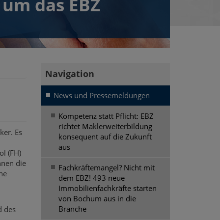
 um das EBZ
News und Pressemeldungen
Kompetenz statt Pflicht: EBZ
richtet Maklerweiterbildung
ker. Es
konsequent auf die Zukunft
aus
ol (FH)
nnen die
Fachkräftemangel? Nicht mit
ne
dem EBZ! 493 neue
Immobilienfachkräfte starten
von Bochum aus in die
Branche
d des