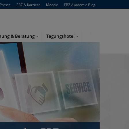
Presse
EBZ & Karriere
Moodle
EBZ Akademie Blog
hung & Beratung
Tagungshotel