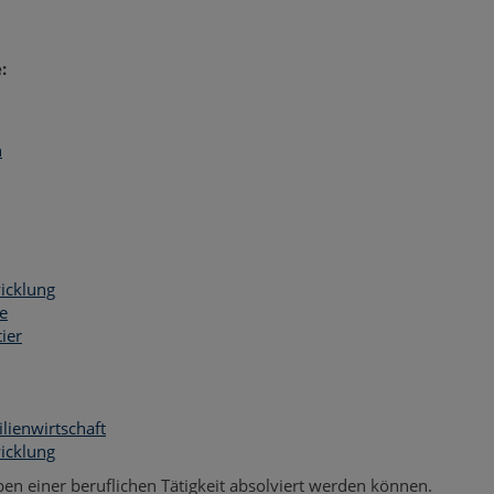
:
n
icklung
e
ier
lienwirtschaft
icklung
eben einer beruflichen Tätigkeit absolviert werden können.